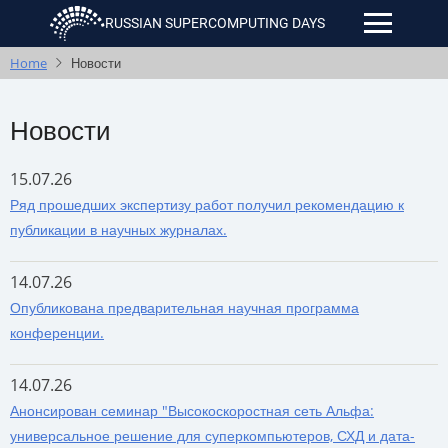
Skip
RUSSIAN SUPERCOMPUTING DAYS
to
main
Home
Новости
content
Новости
15.07.26
Ряд прошедших экспертизу работ получил рекомендацию к
публикации в научных журналах.
14.07.26
Опубликована предварительная научная программа
конференции.
14.07.26
Анонсирован семинар "Высокоскоростная сеть Альфа:
универсальное решение для суперкомпьютеров, СХД и дата-