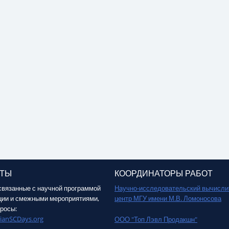
КТЫ
КООРДИНАТОРЫ РАБОТ
связанные с научной программой
Научно-исследовательский вычисл
ии и смежными мероприятиями,
центр МГУ имени М.В. Ломоносова
росы:
ianSCDays.org
ООО "Топ Лэвл Продакшн"