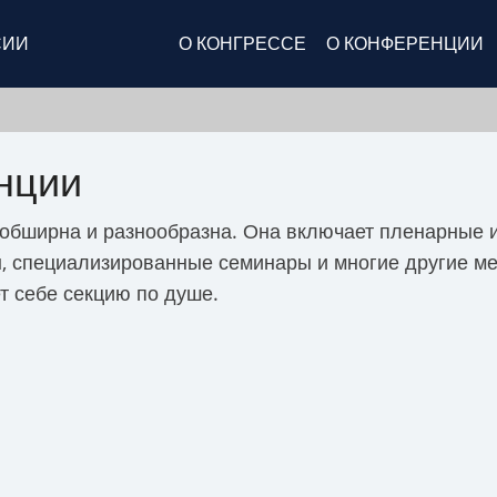
Основная
СИИ
О КОНГРЕССЕ
О КОНФЕРЕНЦИИ
навигация
нции
бширна и разнообразна. Она включает пленарные и 
ы, специализированные семинары и многие другие м
т себе секцию по душе.